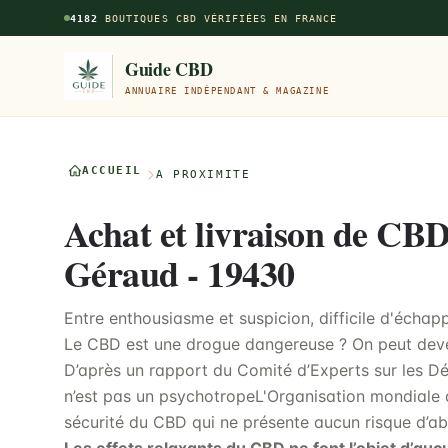
Aller au contenu principal
4182
BOUTIQUES CBD VÉRIFIÉES EN FRANCE
Guide CBD
ANNUAIRE INDÉPENDANT & MAGAZINE
ACCUEIL
À PROXIMITÉ
Achat et livraison de CBD
Géraud - 19430
Entre enthousiasme et suspicion, difficile d'échap
Le CBD est une drogue dangereuse ? On peut deve
D’après un rapport du Comité d’Experts sur les 
n’est pas un psychotropeL'Organisation mondiale d
sécurité du CBD qui ne présente aucun risque d’ab