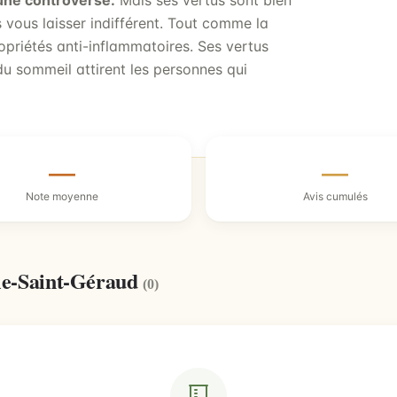
cune controverse.
Mais ses vertus sont bien
s vous laisser indifférent. Tout comme la
ropriétés anti-inflammatoires. Ses vertus
 du sommeil attirent les personnes qui
—
—
Note moyenne
Avis cumulés
lle-Saint-Géraud
(0)