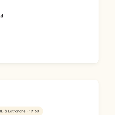
ud
CBD à Latronche - 19160