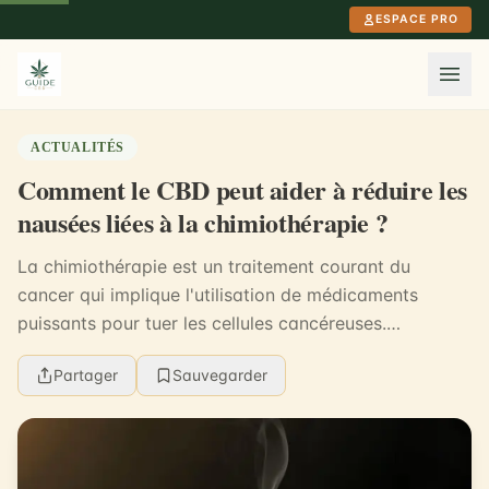
Aller au contenu principal
ESPACE PRO
ACTUALITÉS
Comment le CBD peut aider à réduire les
nausées liées à la chimiothérapie ?
La chimiothérapie est un traitement courant du
cancer qui implique l'utilisation de médicaments
puissants pour tuer les cellules cancéreuses.
Cependant, la chimiothérapie s'accompagne souvent
Partager
Sauvegarder
d'effet...