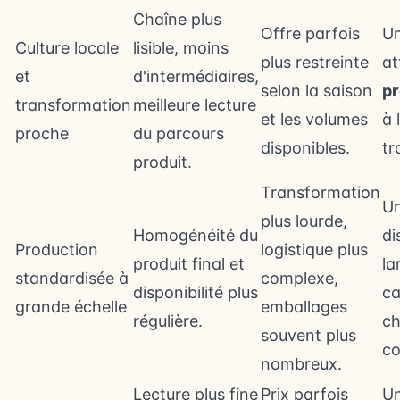
Chaîne plus
Offre parfois
Un
Culture locale
lisible, moins
plus restreinte
at
et
d'intermédiaires,
selon la saison
pr
transformation
meilleure lecture
et les volumes
à 
proche
du parcours
disponibles.
tr
produit.
Transformation
U
plus lourde,
Homogénéité du
di
Production
logistique plus
produit final et
la
standardisée à
complexe,
disponibilité plus
ca
grande échelle
emballages
régulière.
ch
souvent plus
co
nombreux.
Lecture plus fine
Prix parfois
Un