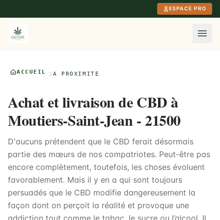
Aller au contenu principal
ESPACE PRO
ACCUEIL
À PROXIMITÉ
Achat et livraison de CBD à
Moutiers-Saint-Jean - 21500
D'aucuns prétendent que le CBD ferait désormais
partie des mœurs de nos compatriotes. Peut-être pas
encore complètement, toutefois, les choses évoluent
favorablement. Mais il y en a qui sont toujours
persuadés que le CBD modifie dangereusement la
façon dont on perçoit la réalité et provoque une
addiction tout comme le tabac, le sucre ou l’alcool. Il