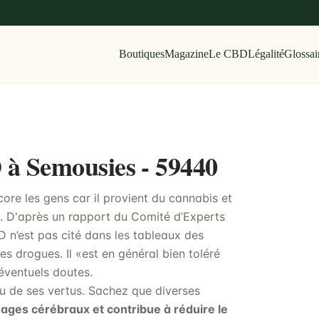
Boutiques
Magazine
Le CBD
Légalité
Glossai
 à Semousies - 59440
core les gens car il provient du cannabis et
». D'après un rapport du Comité d’Experts
 n’est pas cité dans les tableaux des
s drogues. Il «est en général bien toléré
 éventuels doutes.
ndu de ses vertus. Sachez que diverses
ges cérébraux et contribue à réduire le