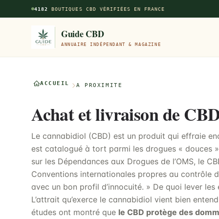
Aller au contenu principal
4182
BOUTIQUES CBD VÉRIFIÉES EN FRANCE
Guide CBD
ANNUAIRE INDÉPENDANT & MAGAZINE
ACCUEIL
À PROXIMITÉ
Achat et livraison de CBD
Le cannabidiol (CBD) est un produit qui effraie en
est catalogué à tort parmi les drogues « douces 
sur les Dépendances aux Drogues de l’OMS, le CBD
Conventions internationales propres au contrôle de
avec un bon profil d’innocuité. » De quoi lever les
L’attrait qu’exerce le cannabidiol vient bien ente
études ont montré que
le CBD protège des domma