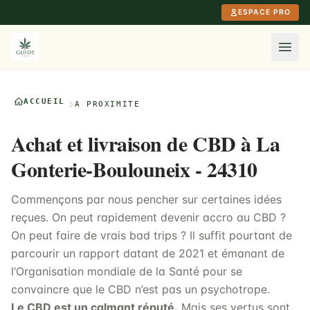
Aller au contenu principal
ESPACE PRO
ACCUEIL
À PROXIMITÉ
Achat et livraison de CBD à La
Gonterie-Boulouneix - 24310
Commençons par nous pencher sur certaines idées
reçues. On peut rapidement devenir accro au CBD ?
On peut faire de vrais bad trips ? Il suffit pourtant de
parcourir un rapport datant de 2021 et émanant de
l’Organisation mondiale de la Santé pour se
convaincre que le CBD n’est pas un psychotrope.
Le CBD est un calmant réputé.
Mais ses vertus sont