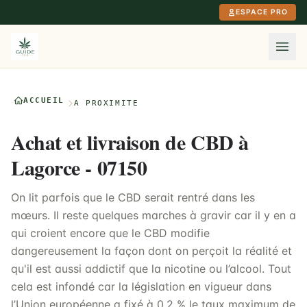
Aller au contenu principal
ESPACE PRO
ACCUEIL
À PROXIMITÉ
Achat et livraison de CBD à
Lagorce - 07150
On lit parfois que le CBD serait rentré dans les
mœurs. Il reste quelques marches à gravir car il y en a
qui croient encore que le CBD modifie
dangereusement la façon dont on perçoit la réalité et
qu'il est aussi addictif que la nicotine ou l’alcool. Tout
cela est infondé car la législation en vigueur dans
l’Union européenne a fixé à 0,2 % le taux maximum de