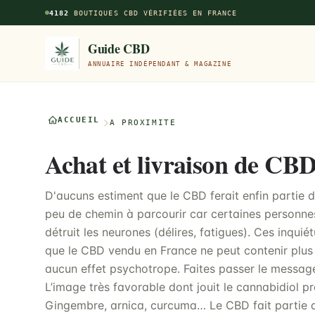
Aller au contenu principal
4182
BOUTIQUES CBD VÉRIFIÉES EN FRANCE
Guide CBD
ANNUAIRE INDÉPENDANT & MAGAZINE
ACCUEIL
À PROXIMITÉ
Achat et livraison de CBD
D'aucuns estiment que le CBD ferait enfin partie 
peu de chemin à parcourir car certaines personne
détruit les neurones (délires, fatigues). Ces inqui
que le CBD vendu en France ne peut contenir plus
aucun effet psychotrope. Faites passer le message
L’image très favorable dont jouit le cannabidiol p
Gingembre, arnica, curcuma… Le CBD fait partie d