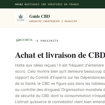
Aller au contenu principal
4182
BOUTIQUES CBD VÉRIFIÉES EN FRANCE
Guide CBD
ANNUAIRE INDÉPENDANT & MAGAZINE
ACCUEIL
À PROXIMITÉ
Achat et livraison de CB
Halte aux idées reçues ! Il est fréquent d'entendr
accro. Cela montre bien qu’il demeure beaucoup d’
rapport du Comité d’Experts sur les Dépendances
de la Santé, le CBD ne figure pas dans les tablea
au contrôle des droguesL'Organisation mondiale de
de sécurité du CBD dont la consommation n’inquiè
L’attrait qu’exerce le cannabidiol vient bien ente