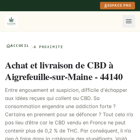
Aller au contenu principal
ESPACE PRO
ACCUEIL
À PROXIMITÉ
Achat et livraison de CBD à
Aigrefeuille-sur-Maine - 44140
Entre engouement et suspicion, difficile d'échapper
aux idées reçues qui collent au CBD. Sa
consommation engendre une addiction forte ?
Certains en prennent pour se défoncer ? Tout cela n’a
pas lieu d’être car le CBD vendu en France ne peut
contenir plus de 0,2 % de THC. Par conséquent, il n’a
rien à faire dans la catégorie des stupéfiants. Voilà