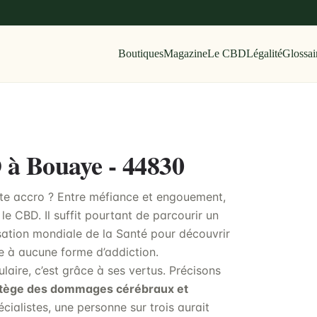
Boutiques
Magazine
Le CBD
Légalité
Glossai
 à Bouaye - 44830
ite accro ? Entre méfiance et engouement,
le CBD. Il suffit pourtant de parcourir un
ation mondiale de la Santé pour découvrir
e à aucune forme d’addiction.
aire, c’est grâce à ses vertus. Précisons
otège des dommages cérébraux et
écialistes, une personne sur trois aurait