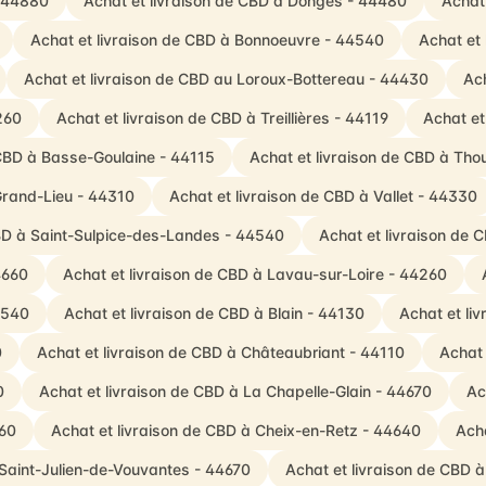
- 44880
Achat et livraison de CBD à Donges - 44480
Achat
Achat et livraison de CBD à Bonnoeuvre - 44540
Achat et 
Achat et livraison de CBD au Loroux-Bottereau - 44430
Ach
260
Achat et livraison de CBD à Treillières - 44119
Achat et
 CBD à Basse-Goulaine - 44115
Achat et livraison de CBD à Tho
-Grand-Lieu - 44310
Achat et livraison de CBD à Vallet - 44330
CBD à Saint-Sulpice-des-Landes - 44540
Achat et livraison de
4660
Achat et livraison de CBD à Lavau-sur-Loire - 44260
4540
Achat et livraison de CBD à Blain - 44130
Achat et li
0
Achat et livraison de CBD à Châteaubriant - 44110
Achat 
0
Achat et livraison de CBD à La Chapelle-Glain - 44670
Ac
260
Achat et livraison de CBD à Cheix-en-Retz - 44640
Acha
 Saint-Julien-de-Vouvantes - 44670
Achat et livraison de CBD à