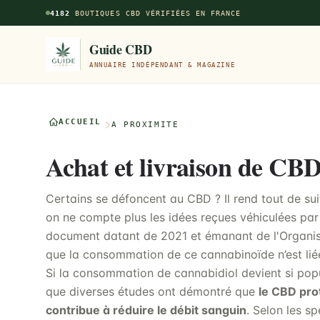
Aller au contenu principal
4182
BOUTIQUES CBD VÉRIFIÉES EN FRANCE
Guide CBD
ANNUAIRE INDÉPENDANT & MAGAZINE
ACCUEIL
À PROXIMITÉ
Achat et livraison de CBD
Certains se défoncent au CBD ? Il rend tout de su
on ne compte plus les idées reçues véhiculées par 
document datant de 2021 et émanant de l'Organis
que la consommation de ce cannabinoïde n’est lié
Si la consommation de cannabidiol devient si popul
que diverses études ont démontré que
le CBD pr
contribue à réduire le débit sanguin
. Selon les sp