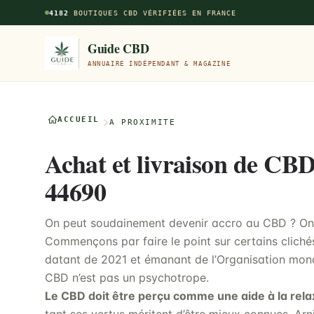
Aller au contenu principal
4182
BOUTIQUES CBD VÉRIFIÉES EN FRANCE
Guide CBD
ANNUAIRE INDÉPENDANT & MAGAZINE
ACCUEIL
À PROXIMITÉ
Achat et livraison de CB
44690
On peut soudainement devenir accro au CBD ? On p
Commençons par faire le point sur certains clichés
datant de 2021 et émanant de l’Organisation mond
CBD n’est pas un psychotrope.
Le CBD doit être perçu comme une aide à la rela