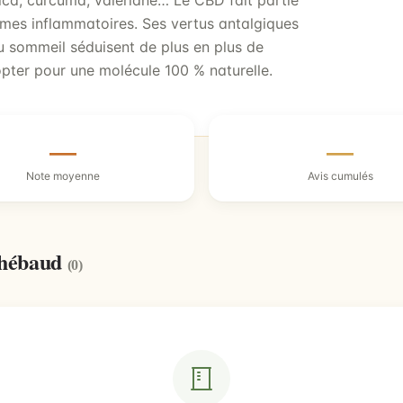
nica, curcuma, valériane… Le CBD fait partie
romes inflammatoires. Ses vertus antalgiques
du sommeil séduisent de plus en plus de
opter pour une molécule 100 % naturelle.
—
—
Note moyenne
Avis cumulés
Thébaud
(0)