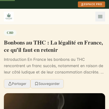
Aller au contenu principal
ESPACE PRO
CBD
Bonbons au THC : La légalité en France,
ce qu’il faut en retenir
Introduction En France les bonbons au THC
rencontrent un franc succès, notamment en raison de
leur côté ludique et de leur consommation discrète. La
curiosité des consommateurs est importante à leur ...
Partager
Sauvegarder