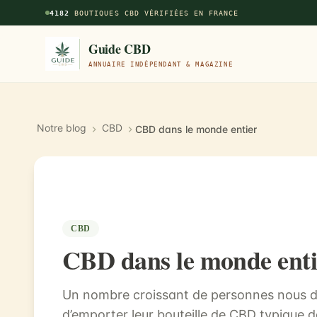
Aller au contenu principal
4182
BOUTIQUES CBD VÉRIFIÉES EN FRANCE
Guide CBD
ANNUAIRE INDÉPENDANT & MAGAZINE
Notre blog
CBD
CBD dans le monde entier
CBD
CBD dans le monde enti
Un nombre croissant de personnes nous de
d’emporter leur bouteille de CBD typique d