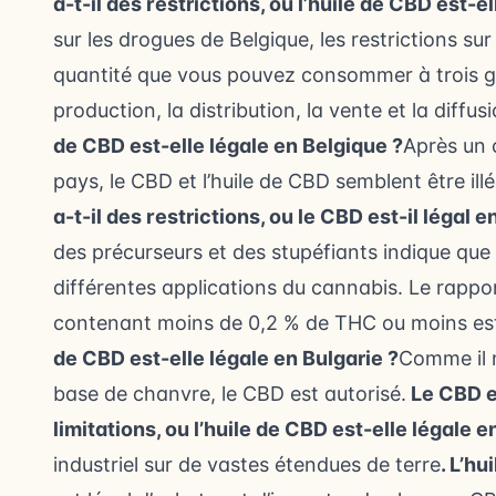
a-t-il des restrictions, ou l’huile de CBD est-e
sur les drogues de Belgique, les restrictions s
quantité que vous pouvez consommer à trois 
production, la distribution, la vente et la diffu
de CBD est-elle légale en Belgique ?
Après un 
pays, le CBD et l’huile de CBD semblent être ill
a-t-il des restrictions, ou le CBD est-il légal e
des précurseurs et des stupéfiants indique que 
différentes applications du cannabis. Le rappo
contenant moins de 0,2 % de THC ou moins est 
de CBD est-elle légale en Bulgarie ?
Comme il n
base de chanvre, le CBD est autorisé.
Le CBD es
limitations, ou l’huile de CBD est-elle légale e
industriel sur de vastes étendues de terre
. L’hu