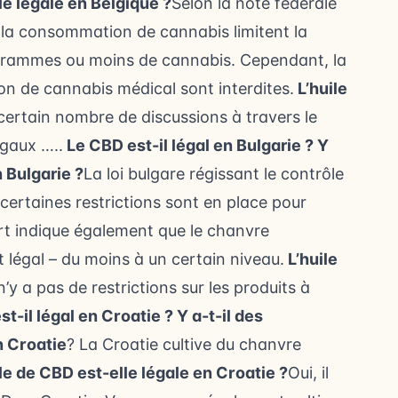
lle légale en Belgique ?
Selon la note fédérale
ur la consommation de cannabis limitent la
grammes ou moins de cannabis. Cependant, la
sion de cannabis médical sont interdites.
L’huile
certain nombre de discussions à travers le
égaux …..
Le CBD est-il légal en Bulgarie ?
Y
n Bulgarie ?
La loi bulgare régissant le contrôle
certaines restrictions sont en place pour
rt indique également que le chanvre
légal – du moins à un certain niveau.
L’huile
’y a pas de restrictions sur les produits à
t-il légal en Croatie ?
Y a-t-il des
n Croatie
? La Croatie cultive du chanvre
ile de CBD est-elle légale en Croatie ?
Oui, il