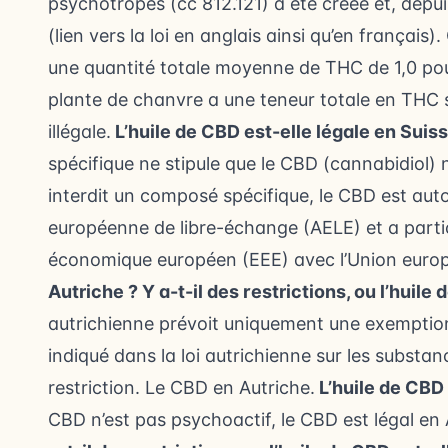
psychotropes (cc 812.121) a été créée et, depuis
(lien vers la loi en anglais ainsi qu’en français)
une quantité totale moyenne de THC de 1,0 pour
plante de chanvre a une teneur totale en THC 
illégale.
L’huile de CBD est-elle légale en Suiss
spécifique ne stipule que le CBD (cannabidiol) n’
interdit un composé spécifique, le CBD est auto
européenne de libre-échange (AELE) et a partic
économique européen (EEE) avec l’Union euro
Autriche ?
Y a-t-il des restrictions, ou l’huile
autrichienne prévoit uniquement une exemptio
indiqué dans la loi autrichienne sur les substa
restriction. Le CBD en Autriche.
L’huile de CBD 
CBD n’est pas psychoactif, le CBD est légal en 