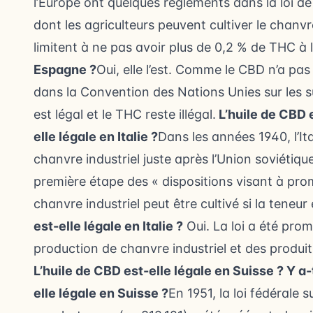
l’Europe ont quelques règlements dans la loi de 
dont les agriculteurs peuvent cultiver le chanvr
limitent à ne pas avoir plus de 0,2 % de THC à l
Espagne ?
Oui, elle l’est. Comme le CBD n’a pas
dans la Convention des Nations Unies sur les s
est légal et le THC reste illégal.
L’huile de CBD e
elle légale en Italie ?
Dans les années 1940, l’It
chanvre industriel juste après l’Union soviétique.
première étape des « dispositions visant à prom
chanvre industriel peut être cultivé si la teneu
est-elle légale en Italie ?
Oui. La loi a été prom
production de chanvre industriel et des produ
L’huile de CBD est-elle légale en Suisse ?
Y a-t
elle légale en Suisse ?
En 1951, la loi fédérale 