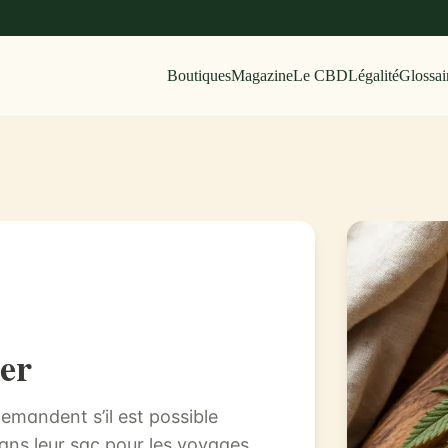
Boutiques
Magazine
Le CBD
Légalité
Glossai
er
mandent s’il est possible
ans leur sac pour les voyages.