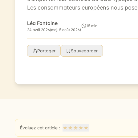
Les consommateurs européens nous posen
sujet. Petit tour d’horizon du CBD et de s...
Léa Fontaine
15 min
24 avril 2026
(maj. 5 août 2026)
Partager
Sauvegarder
★
★
★
★
★
Évaluez cet article :