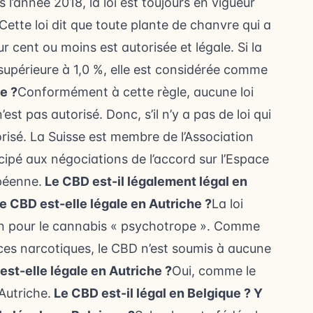
 l’année 2018, la loi est toujours en vigueur
. Cette loi dit que toute plante de chanvre qui a
 cent ou moins est autorisée et légale. Si la
supérieure à 1,0 %, elle est considérée comme
e ?
Conformément à cette règle, aucune loi
est pas autorisé. Donc, s’il n’y a pas de loi qui
risé. La Suisse est membre de l’Association
ipé aux négociations de l’accord sur l’Espace
péenne.
Le CBD est-il légalement légal en
 de CBD est-elle légale en Autriche ?
La loi
n pour le cannabis « psychotrope ». Comme
nces narcotiques, le CBD n’est soumis à aucune
est-elle légale en Autriche ?
Oui, comme le
Autriche.
Le CBD est-il légal en Belgique ?
Y