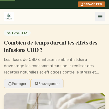
Aller au contenu principal
ESPACE PRO
ACTUALITÉS
Combien de temps durent les effets des
infusions CBD ?
Les fleurs de CBD à infuser semblent séduire
davantage les consommateurs pour réaliser des
recettes naturelles et efficaces contre le stress et
l’anxiété. Mais quels sont exactement les bénéfices à
Partager
Sauvegarder
co...