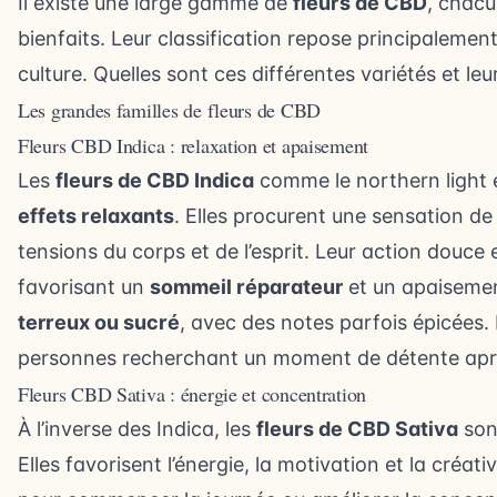
Il existe une large gamme de
fleurs de CBD
, chacu
bienfaits. Leur classification repose principalemen
culture. Quelles sont ces différentes variétés et leur
Les grandes familles de fleurs de CBD
Fleurs CBD Indica : relaxation et apaisement
Les
fleurs de CBD Indica
comme le
northern light
e
effets relaxants
. Elles procurent une sensation de
tensions du corps et de l’esprit. Leur action douce e
favorisant un
sommeil réparateur
et un apaisemen
terreux ou sucré
, avec des notes parfois épicées.
personnes recherchant un moment de détente aprè
Fleurs CBD Sativa : énergie et concentration
À l’inverse des Indica, les
fleurs de CBD Sativa
son
Elles favorisent l’énergie, la motivation et la créati