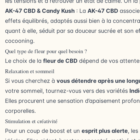
les tensions et à retrouver un état de calme. On la 
AK-47 CBD & Candy Kush
: La
AK-47 CBD
associe 
effets équilibrés, adaptés aussi bien à la concentr
quant à elle, séduit par sa douceur sucrée et son 
cocooning.
Quel type de fleur pour quel besoin ?
Le choix de la
fleur de CBD
dépend de vos attentes
Relaxation et sommeil
Si vous cherchez à
vous détendre après une long
votre sommeil, tournez-vous vers des variétés
Ind
Elles procurent une sensation d’apaisement profond
corporelles.
Stimulation et créativité
Pour un coup de boost et un
esprit plus alerte
, les