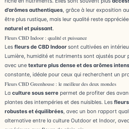
riche en nutriments. Elles sont souvent plus
access
d’arômes authentiques
, grâce à leur exposition 
être plus rustique, mais leur qualité reste appréci
naturel et puissant
.
Fleurs CBD Indoor : qualité et puissance
Les
fleurs de CBD Indoor
sont cultivées en intérie
Lumière, humidité et nutriments sont ajustés pour 
avec une
texture plus dense et des arômes inten
constante, idéale pour ceux qui recherchent un pro
Fleurs CBD Greenhouse : le meilleur des deux mondes
La
culture sous serre
permet de profiter des avant
plantes des intempéries et des nuisibles. Les
fleur
robustes et équilibrées
, avec un bon rapport quali
alternative entre la culture Outdoor et Indoor, a