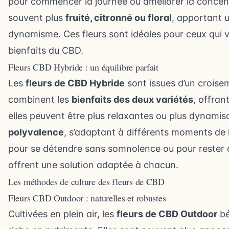
pour commencer la journée ou améliorer la concent
souvent plus
fruité, citronné ou floral
, apportant u
dynamisme. Ces fleurs sont idéales pour ceux qui ve
bienfaits du CBD.
Fleurs CBD Hybride : un équilibre parfait
Les
fleurs de CBD Hybride
sont issues d’un croisem
combinent les
bienfaits des deux variétés
, offran
elles peuvent être plus relaxantes ou plus dynamisa
polyvalence
, s’adaptant à différents moments de l
pour se détendre sans somnolence ou pour rester c
offrent une solution adaptée à chacun.
Les méthodes de culture des fleurs de CBD
Fleurs CBD Outdoor : naturelles et robustes
Cultivées en plein air, les
fleurs de CBD Outdoor
bé