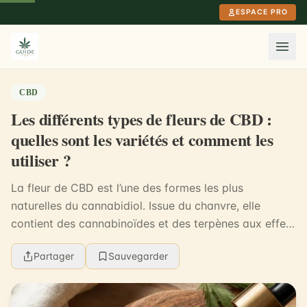
Aller au contenu principal
ESPACE PRO
CBD
Les différents types de fleurs de CBD :
quelles sont les variétés et comment les
utiliser ?
La fleur de CBD est l’une des formes les plus
naturelles du cannabidiol. Issue du chanvre, elle
contient des cannabinoïdes et des terpènes aux effets
variés, sans provoquer d’effet psychoactif comme l...
Partager
Sauvegarder