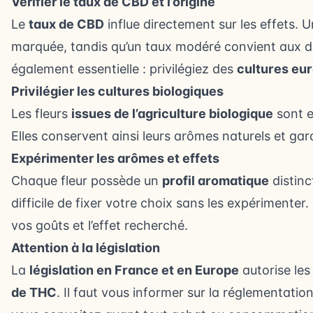
Vérifier le taux de CBD et l’origine
Le
taux de CBD
influe directement sur les effets. 
marquée, tandis qu’un taux modéré convient aux déb
également essentielle : privilégiez des
cultures eu
Privilégier les cultures biologiques
Les fleurs
issues de l’agriculture biologique
sont e
Elles conservent ainsi leurs arômes naturels et gar
Expérimenter les arômes et effets
Chaque fleur possède un
profil aromatique
distinct
difficile de fixer votre choix sans les expérimenter.
vos goûts et l’effet recherché.
Attention à la législation
La
législation en France et en Europe
autorise le
de THC
. Il faut vous informer sur la réglementatio