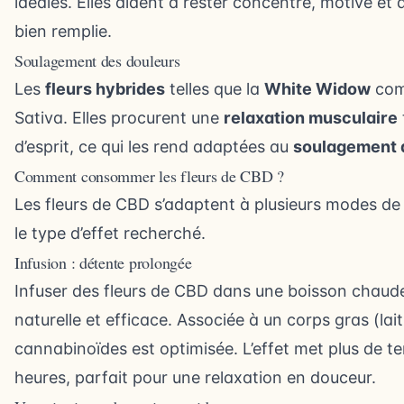
idéales. Elles aident à rester concentré, motivé e
bien remplie.
Soulagement des douleurs
Les
fleurs hybrides
telles que la
White Widow
comb
Sativa. Elles procurent une
relaxation musculaire
d’esprit, ce qui les rend adaptées au
soulagement d
Comment consommer les fleurs de CBD ?
Les
fleurs de CBD
s’adaptent à plusieurs modes de
le type d’effet recherché.
Infusion : détente prolongée
Infuser des fleurs de CBD dans une boisson chaude
naturelle et efficace. Associée à un corps gras (lait
cannabinoïdes est optimisée. L’effet met plus de t
heures, parfait pour une relaxation en douceur.