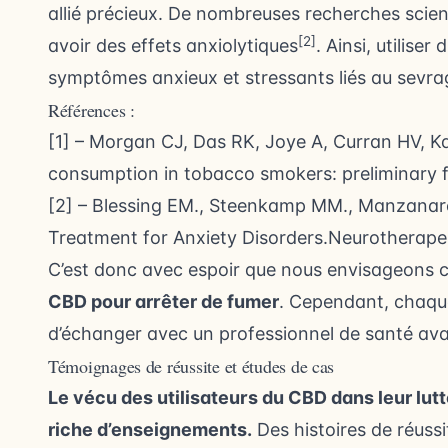
allié précieux. De nombreuses recherches scie
[2]
avoir des effets anxiolytiques
. Ainsi, utilise
symptômes anxieux et stressants liés au sevra
Références :
[1] – Morgan CJ, Das RK, Joye A, Curran HV, K
consumption in tobacco smokers: preliminary f
[2] – Blessing EM., Steenkamp MM., Manzanare
Treatment for Anxiety Disorders.Neurotherapeu
C’est donc avec espoir que nous envisageons ce
CBD pour arrêter de fumer
. Cependant, chaque 
d’échanger avec un professionnel de santé ava
Témoignages de réussite et études de cas
Le vécu des utilisateurs du CBD dans leur lut
riche d’enseignements.
Des histoires de réussi