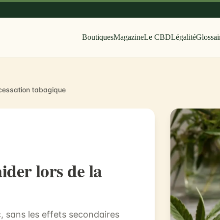
Boutiques
Magazine
Le CBD
Légalité
Glossai
 cessation tabagique
der lors de la
, sans les effets secondaires