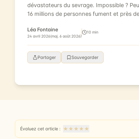
dévastateurs du sevrage. Impossible ? Peu
16 millions de personnes fument et près de
d’arrêter chaque année. Malheureuseme...
Léa Fontaine
10 min
24 avril 2026
(maj. 6 août 2026)
Partager
Sauvegarder
★
★
★
★
★
Évaluez cet article :