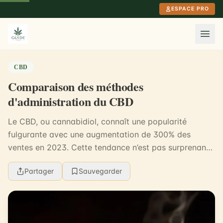
Aller au contenu principal
ESPACE PRO
CBD
Comparaison des méthodes
d'administration du CBD
Le CBD, ou cannabidiol, connaît une popularité
fulgurante avec une augmentation de 300% des
ventes en 2023. Cette tendance n’est pas surprenante
quand on sait que le CBD est reconnu pour ses
Partager
Sauvegarder
nombreux ...