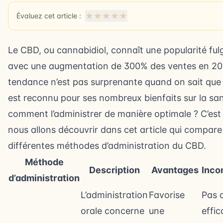
★
★
★
★
★
Évaluez cet article :
Le CBD, ou cannabidiol, connaît une popularité ful
avec une augmentation de 300% des ventes en 20
tendance n’est pas surprenante quand on sait que
est reconnu pour ses nombreux bienfaits sur la sa
comment l’administrer de manière optimale ? C’est
nous allons découvrir dans cet article qui compare
différentes méthodes d’administration du CBD.
Méthode
Description
Avantages
Inco
d’administration
L’administration
Favorise
Pas 
orale concerne
une
effi