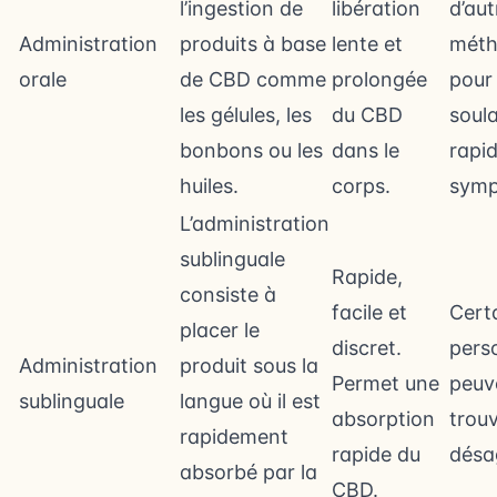
l’ingestion de
libération
d’aut
Administration
produits à base
lente et
méth
orale
de CBD comme
prolongée
pour
les gélules, les
du CBD
soul
bonbons ou les
dans le
rapi
huiles.
corps.
symp
L’administration
sublinguale
Rapide,
consiste à
facile et
Cert
placer le
discret.
pers
Administration
produit sous la
Permet une
peuv
sublinguale
langue où il est
absorption
trouv
rapidement
rapide du
désa
absorbé par la
CBD.