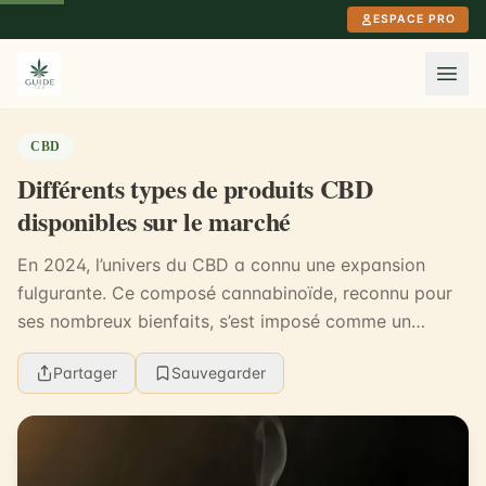
Aller au contenu principal
ESPACE PRO
CBD
Différents types de produits CBD
disponibles sur le marché
En 2024, l’univers du CBD a connu une expansion
fulgurante. Ce composé cannabinoïde, reconnu pour
ses nombreux bienfaits, s’est imposé comme un
incontournable dans divers domaines allant de la
Partager
Sauvegarder
santé à...