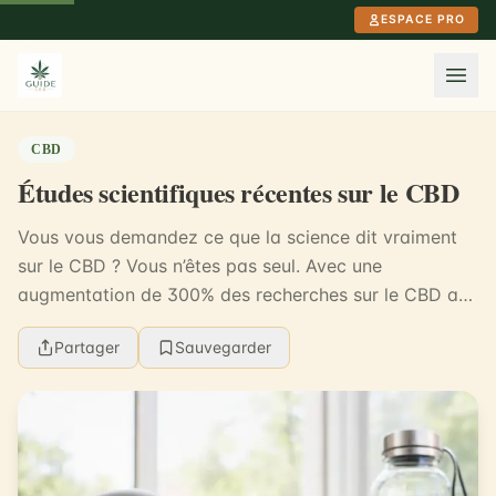
Aller au contenu principal
ESPACE PRO
CBD
Études scientifiques récentes sur le CBD
Vous vous demandez ce que la science dit vraiment
sur le CBD ? Vous n’êtes pas seul. Avec une
augmentation de 300% des recherches sur le CBD au
cours des deux dernières années, il est clair que
Partager
Sauvegarder
l’inté...