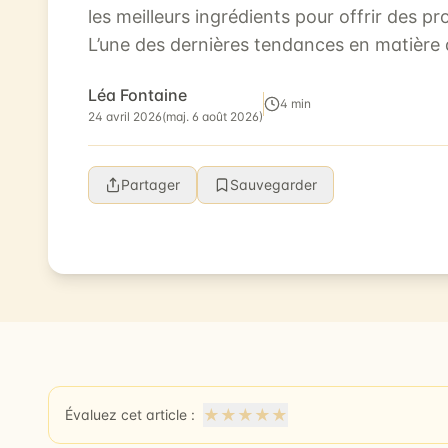
les meilleurs ingrédients pour offrir des pr
L’une des dernières tendances en matière 
l’utilisation de l’huile de cannab...
Léa Fontaine
4 min
24 avril 2026
(maj. 6 août 2026)
Partager
Sauvegarder
★
★
★
★
★
Évaluez cet article :