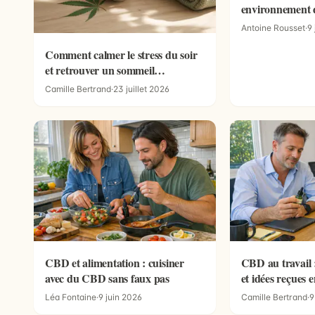
environnement 
de CBD compte
Antoine Rousset
·
9 
Comment calmer le stress du soir
et retrouver un sommeil
réparateur ?
Camille Bertrand
·
23 juillet 2026
CBD et alimentation : cuisiner
CBD au travail 
avec du CBD sans faux pas
et idées reçues 
Léa Fontaine
·
9 juin 2026
Camille Bertrand
·
9