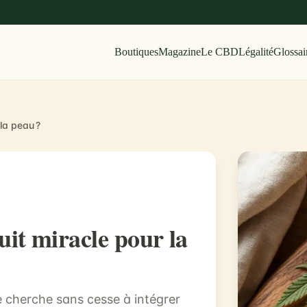
Boutiques
Magazine
Le CBD
Légalité
Glossai
la peau ?
it miracle pour la
e cherche sans cesse à intégrer