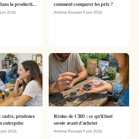
dans la production
comment comparer les prix ?
nt vraiment
juin 2026
Antoine Rousset
·
9 juin 2026
: cadre, prudence
Résine de CBD : ce qu'il faut
en entreprise
savoir avant d'acheter
 juin 2026
Antoine Rousset
·
9 juin 2026