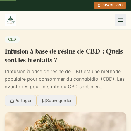
Aller au contenu principal
ESPACE PRO
CBD
Infusion à base de résine de CBD : Quels
sont les bienfaits ?
L'infusion à base de résine de CBD est une méthode
populaire pour consommer du cannabidiol (CBD). Les
avantages pour la santé du CBD sont bien
documentés, mais l'infusion à base de résine de CBD
Partager
Sauvegarder
offr...