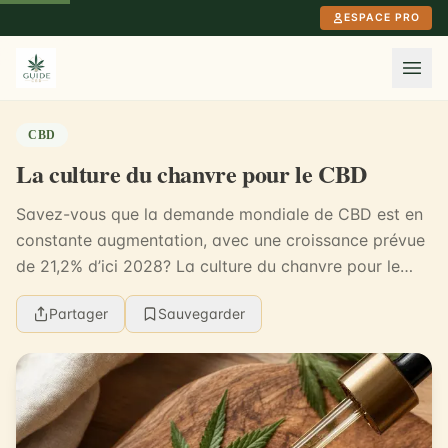
Aller au contenu principal
ESPACE PRO
CBD
La culture du chanvre pour le CBD
Savez-vous que la demande mondiale de CBD est en
constante augmentation, avec une croissance prévue
de 21,2% d’ici 2028? La culture du chanvre pour le
CBD a donc un potentiel énorme. C’est une plante ...
Partager
Sauvegarder