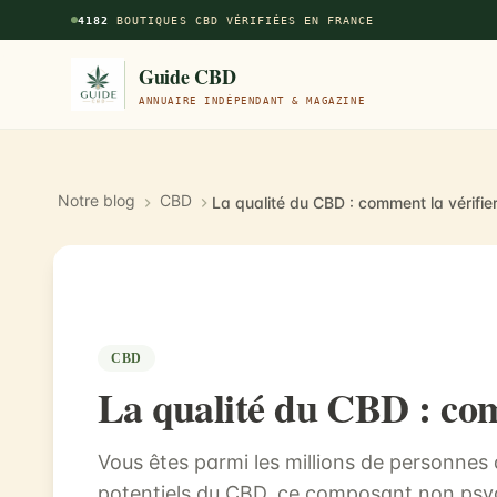
Aller au contenu principal
4182
BOUTIQUES CBD VÉRIFIÉES EN FRANCE
Guide CBD
ANNUAIRE INDÉPENDANT & MAGAZINE
Notre blog
CBD
La qualité du CBD : comment la vérifier
CBD
La qualité du CBD : com
Vous êtes parmi les millions de personnes 
potentiels du CBD, ce composant non psyc