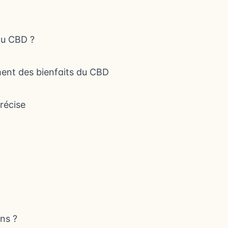
 du CBD ?
ement des bienfaits du CBD
récise
ns ?