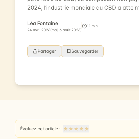
2024, l’industrie mondiale du CBD a attei
20 milliards d’euros, avec une cr...
Léa Fontaine
11 min
24 avril 2026
(maj. 6 août 2026)
Partager
Sauvegarder
★
★
★
★
★
Évaluez cet article :