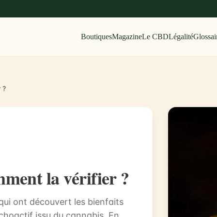
Boutiques
Magazine
Le CBD
Légalité
Glossai
 ?
ment la vérifier ?
qui ont découvert les bienfaits
hoactif issu du cannabis. En