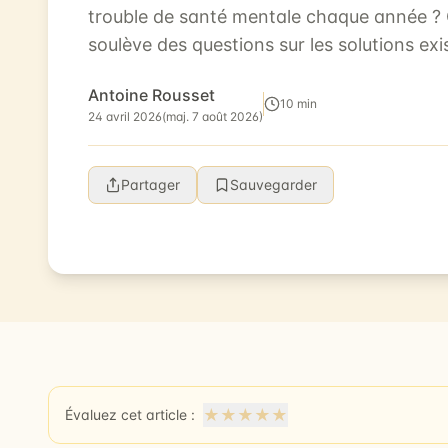
trouble de santé mentale chaque année ? C
soulève des questions sur les solutions exis
Récemment, le cannabidiol, plus communé
Antoine Rousset
10 min
24 avril 2026
(maj. 7 août 2026)
Partager
Sauvegarder
★
★
★
★
★
Évaluez cet article :