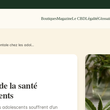
Boutiques
Magazine
Le CBD
Légalité
Glossai
Le CBD dans la gestion de la santé mentale chez les adolescents
de la santé
ents
 adolescents souffrent d’un