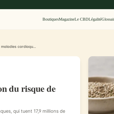
Boutiques
Magazine
Le CBD
Légalité
Glossai
Le CBD dans la réduction du risque de maladies cardiaques
n du risque de
es, qui tuent 17,9 millions de