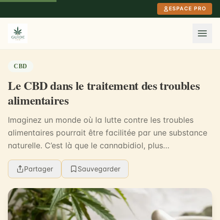
Aller au contenu principal
ESPACE PRO
CBD
Le CBD dans le traitement des troubles
alimentaires
Imaginez un monde où la lutte contre les troubles
alimentaires pourrait être facilitée par une substance
naturelle. C’est là que le cannabidiol, plus
communément appelé CBD, entre en scène. Le CBD,
Partager
Sauvegarder
ce...