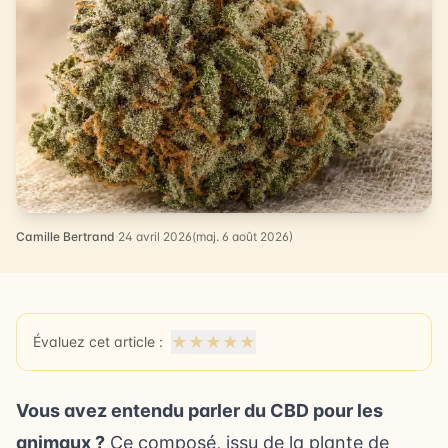
Camille Bertrand
·
24 avril 2026
(maj. 6 août 2026)
★
★
★
★
★
Évaluez cet article :
Vous avez entendu parler du CBD pour les
animaux ?
Ce composé, issu de la plante de