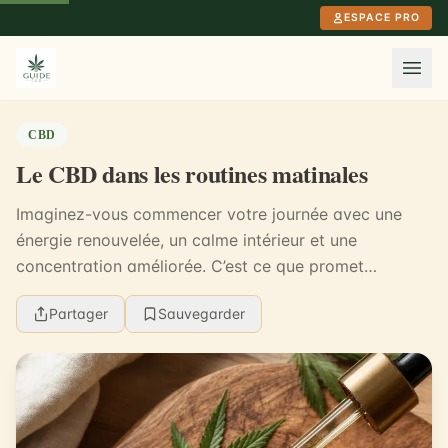
Aller au contenu principal
ESPACE PRO
CBD
Le CBD dans les routines matinales
Imaginez-vous commencer votre journée avec une
énergie renouvelée, un calme intérieur et une
concentration améliorée. C’est ce que promet
l’intégration du CBD dans votre routine matinale. En
Partager
Sauvegarder
2024, plu...