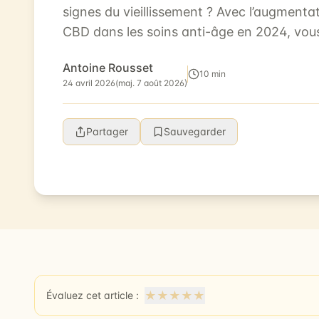
signes du vieillissement ? Avec l’augmentat
CBD dans les soins anti-âge en 2024, vous
(CBD), un composé non psychoactif...
Antoine Rousset
10 min
24 avril 2026
(maj. 7 août 2026)
Partager
Sauvegarder
★
★
★
★
★
Évaluez cet article :