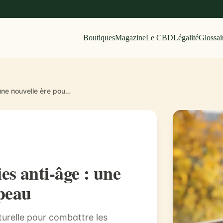
Boutiques
Magazine
Le CBD
Légalité
Glossai
Le CBD dans les thérapies anti-âge : une nouvelle ère pour votre peau
es anti-âge : une
 peau
turelle pour combattre les