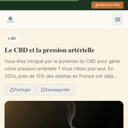
Aller au contenu principal
ESPACE PRO
CBD
Le CBD et la pression artérielle
Vous êtes intrigué par le potentiel du CBD pour gérer
votre pression artérielle ? Vous n’êtes pas seul. En
2024, près de 15% des adultes en France ont déjà
essayé le CBD pour diverses raisons de santé...
Partager
Sauvegarder