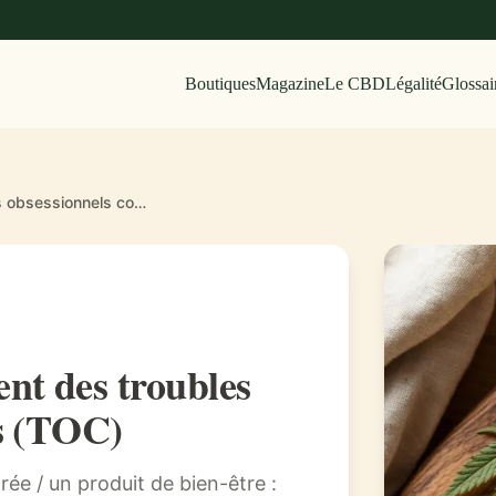
Boutiques
Magazine
Le CBD
Légalité
Glossai
Le CBD pour le traitement des troubles obsessionnels compulsifs (TOC)
nt des troubles
fs (TOC)
ée / un produit de bien-être :