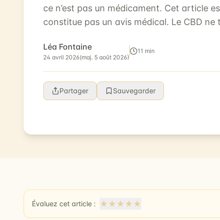
ce n’est pas un médicament. Cet article e
constitue pas un avis médical. Le CBD ne t
aucune maladie. En cas de symptôm...
Léa Fontaine
11 min
24 avril 2026
(maj. 5 août 2026)
Partager
Sauvegarder
★
★
★
★
★
Évaluez cet article :