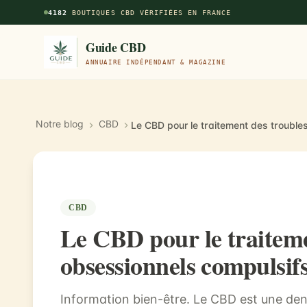
Aller au contenu principal
4182
BOUTIQUES CBD VÉRIFIÉES EN FRANCE
Guide CBD
ANNUAIRE INDÉPENDANT & MAGAZINE
Notre blog
CBD
CBD
Le CBD pour le traiteme
obsessionnels compulsi
Information bien-être. Le CBD est une denr