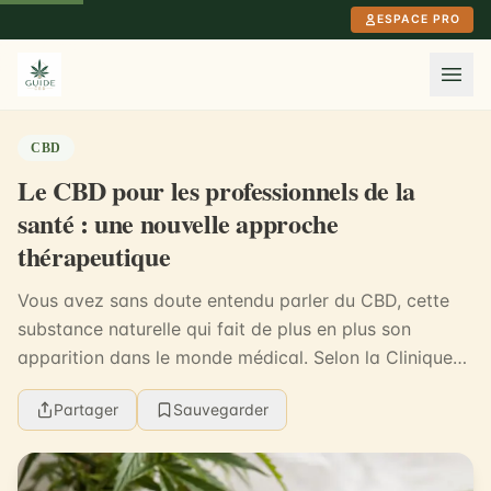
Aller au contenu principal
ESPACE PRO
CBD
Le CBD pour les professionnels de la
santé : une nouvelle approche
thérapeutique
Vous avez sans doute entendu parler du CBD, cette
substance naturelle qui fait de plus en plus son
apparition dans le monde médical. Selon la Clinique
Mayo, le CBD est utilisé pour traiter des conditi...
Partager
Sauvegarder