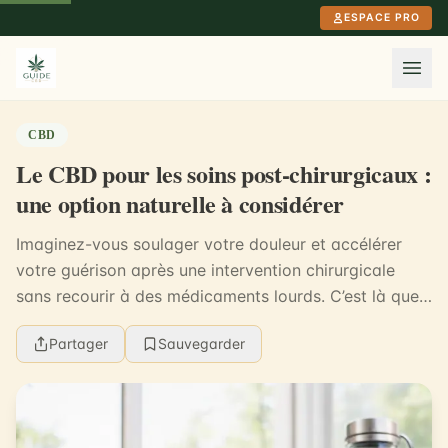
Aller au contenu principal
ESPACE PRO
CBD
Le CBD pour les soins post-chirurgicaux :
une option naturelle à considérer
Imaginez-vous soulager votre douleur et accélérer
votre guérison après une intervention chirurgicale
sans recourir à des médicaments lourds. C’est là que
le CBD, ou cannabidiol, entre en jeu. Selon un...
Partager
Sauvegarder