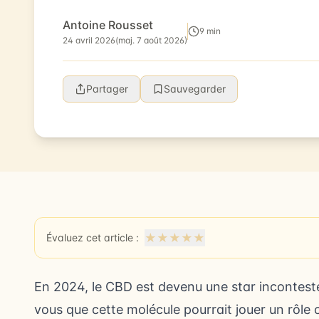
de procréer sont touchés par l’in...
Antoine Rousset
9 min
24 avril 2026
(maj. 7 août 2026)
Partager
Sauvegarder
★
★
★
★
★
Évaluez cet article :
En 2024, le CBD est devenu une star incontestée
vous que cette molécule pourrait jouer un rôle 