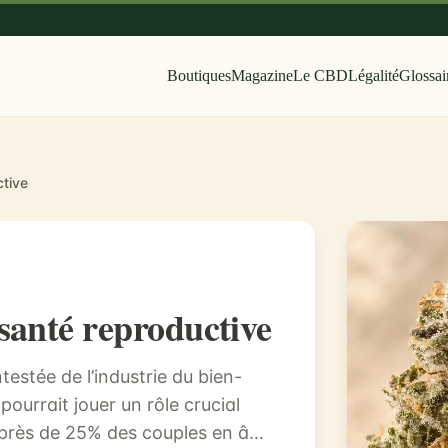
Boutiques
Magazine
Le CBD
Légalité
Glossai
ctive
santé reproductive
estée de l’industrie du bien-
ourrait jouer un rôle crucial
 près de 25% des couples en âge