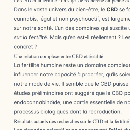
Le CBD et la fertilité : un sujet de recherche en pleine e
Dans le vaste univers du bien-être, le
CBD
se f
cannabis, légal et non psychoactif, est largeme
sur notre santé. L’un des domaines qui suscite 
sur la fertilité
. Mais qu’en est-il réellement ? Le
concret ?
Une relation complexe entre CBD et fertilité
La fertilité humaine reste un domaine complex
influencer notre capacité à procréer, qu’ils so
notre mode de vie. Il semble que le CBD puisse
études préliminaires ont suggéré que le CBD po
endocannabinoïde, une partie essentielle de n
processus biologiques dont la reproduction.
Résultats actuels des recherches sur le CBD et la fertilité