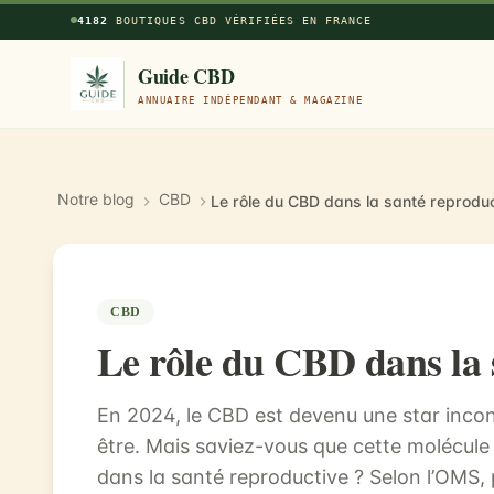
Aller au contenu principal
4182
BOUTIQUES CBD VÉRIFIÉES EN FRANCE
Guide CBD
ANNUAIRE INDÉPENDANT & MAGAZINE
Notre blog
CBD
Le rôle du CBD dans la santé reprodu
CBD
Le rôle du CBD dans la 
En 2024, le CBD est devenu une star incont
être. Mais saviez-vous que cette molécule p
dans la santé reproductive ? Selon l’OMS,