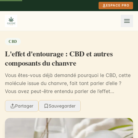
Aller au contenu principal
ESPACE PRO
CBD
L'effet d'entourage : CBD et autres
composants du chanvre
Vous êtes-vous déjà demandé pourquoi le CBD, cette
molécule issue du chanvre, fait tant parler d’elle ?
Vous avez peut-être entendu parler de l’effet
d’entourage, ce phénomène unique qui décuple les b...
Partager
Sauvegarder