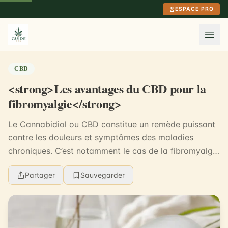
Aller au contenu principal
ESPACE PRO
CBD
<strong>Les avantages du CBD pour la
fibromyalgie</strong>
Le Cannabidiol ou CBD constitue un remède puissant
contre les douleurs et symptômes des maladies
chroniques. C’est notamment le cas de la fibromyalgie
qui est une maladie encore peu connue de la plup...
Partager
Sauvegarder