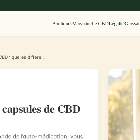
Boutiques
Magazine
Le CBD
Légalité
Glossai
Les huiles de CBD vs les capsules de CBD : quelles différences ?
s capsules de CBD
onde de l’auto-médication, vous