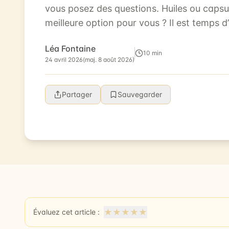
vous posez des questions. Huiles ou capsul
meilleure option pour vous ? Il est temps d’
Dans cet article, nous comparons ce...
Léa Fontaine
10 min
24 avril 2026
(maj. 8 août 2026)
Partager
Sauvegarder
★
★
★
★
★
Évaluez cet article :