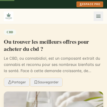
Aller au contenu principal
ESPACE PRO
CBD
Ou trouver les meilleurs offres pour
acheter du cbd ?
Le CBD, ou cannabidiol, est un composant extrait du
cannabis et reconnu pour ses nombreux bienfaits sur
la santé. Face à cette demande croissante, de
nombreux sites proposent aujourd'hui d'acheter du...
Partager
Sauvegarder