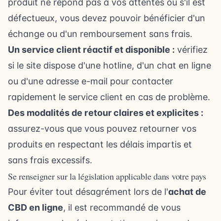
produit ne répond pas à vos attentes ou s'il est
défectueux, vous devez pouvoir bénéficier d'un
échange ou d'un remboursement sans frais.
Un service client réactif et disponible :
vérifiez
si le site dispose d'une hotline, d'un chat en ligne
ou d'une adresse e-mail pour contacter
rapidement le service client en cas de problème.
Des modalités de retour claires et explicites :
assurez-vous que vous pouvez retourner vos
produits en respectant les délais impartis et
sans frais excessifs.
Se renseigner sur la législation applicable dans votre pays
Pour éviter tout désagrément lors de l'
achat de
CBD en ligne
, il est recommandé de vous