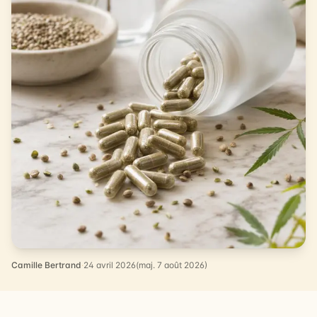
Camille Bertrand
·
24 avril 2026
(maj. 7 août 2026)