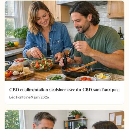
CBD et alimentation : cuisiner avec du CBD sans faux pas
Léa Fontaine
·
9 juin 2026