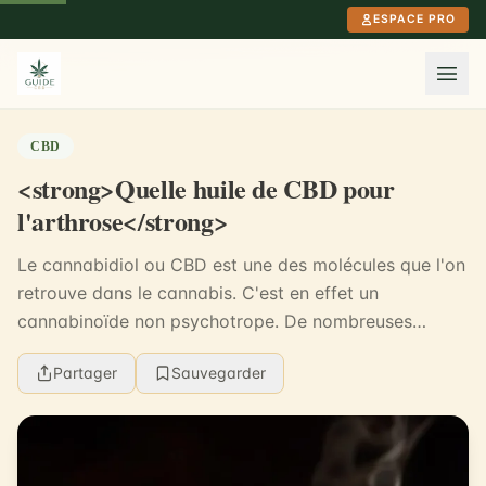
Aller au contenu principal
ESPACE PRO
CBD
<strong>Quelle huile de CBD pour
l'arthrose</strong>
Le cannabidiol ou CBD est une des molécules que l'on
retrouve dans le cannabis. C'est en effet un
cannabinoïde non psychotrope. De nombreuses
cultures dans le monde entier s'en servent comme
Partager
Sauvegarder
remède ...