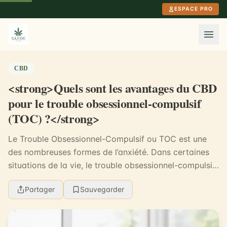
Aller au contenu principal
ESPACE PRO
CBD
<strong>Quels sont les avantages du CBD
pour le trouble obsessionnel-compulsif
(TOC) ?</strong>
Le Trouble Obsessionnel-Compulsif ou TOC est une
des nombreuses formes de l’anxiété. Dans certaines
situations de la vie, le trouble obsessionnel-compulsif
peut vous ôter toute once de force et vous ...
Partager
Sauvegarder