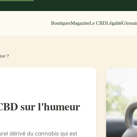
Boutiques
Magazine
Le CBD
Légalité
Glossai
eur ?
u CBD sur l'humeur
el dérivé du cannabis qui est