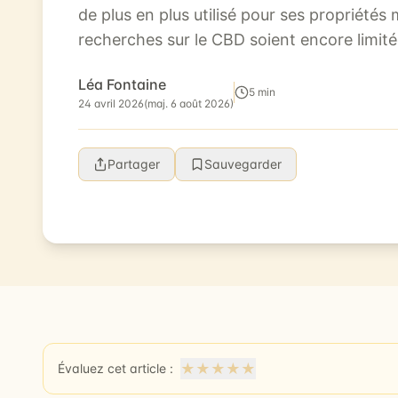
de plus en plus utilisé pour ses propriétés 
recherches sur le CBD soient encore limit
que le CBD peut avoir des effets bé...
Léa Fontaine
5 min
24 avril 2026
(maj. 6 août 2026)
Partager
Sauvegarder
★
★
★
★
★
Évaluez cet article :