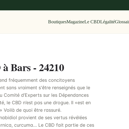
Boutiques
Magazine
Le CBD
Légalité
Glossai
 à Bars - 24210
tend fréquemment des concitoyens
nt sans vraiment s'être renseignés que le
du Comité d’Experts sur les Dépendances
é, le CBD n’est pas une drogue. Il «est en
» Voilà de quoi être rassuré.
nnabidiol provient de ses vertus révélées
rnica, curcuma… Le CBD fait partie de ces