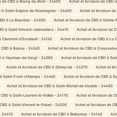
on de CBD à Bourg-du-Bost - 24600
Achat et livraison de CBD 
BD à Saint-Sulpice-de-Roumagnac - 24600
Achat et livraison d
 CBD à Le Bourdeix - 24300
Achat et livraison de CBD à Sainte
CBD à Saint-Vincent-Jalmoutiers - 24410
Achat et livraison de
à Clermont-d'Excideuil - 24160
Achat et livraison de CBD à La 
de CBD à Boisse - 24560
Achat et livraison de CBD à Creyssens
BD à Veyrines-de-Vergt - 24380
Achat et livraison de CBD à Sai
Achat et livraison de CBD à Simeyrols - 24370
Achat et li
 à Saint-Front-d'Alemps - 24460
Achat et livraison de CBD à S
Achat et livraison de CBD à Saint-Michel-de-Double - 24400
e CBD à Saint-Laurent-la-Vallée - 24170
Achat et livraison de 
 CBD à Saint-Vincent-le-Paluel - 24200
Achat et livraison de C
- 24410
Achat et livraison de CBD à Beleymas - 24140
Ach