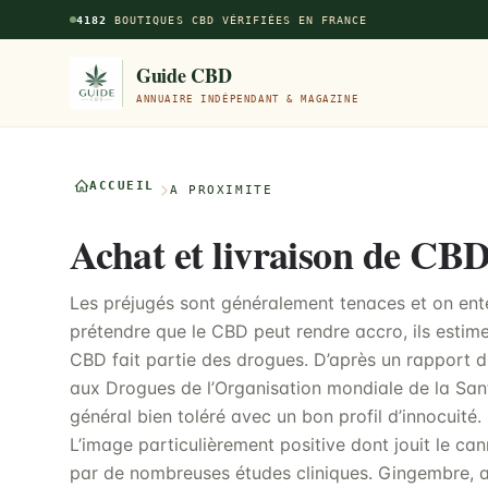
Aller au contenu principal
4182
BOUTIQUES CBD VÉRIFIÉES EN FRANCE
Guide CBD
ANNUAIRE INDÉPENDANT & MAGAZINE
ACCUEIL
À PROXIMITÉ
Achat et livraison de CBD
Les préjugés sont généralement tenaces et on en
prétendre que le CBD peut rendre accro, ils estime
CBD fait partie des drogues. D’après un rapport 
aux Drogues de l’Organisation mondiale de la Sant
général bien toléré avec un bon profil d’innocuité. 
L’image particulièrement positive dont jouit le ca
par de nombreuses études cliniques. Gingembre, a