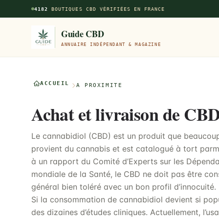
Aller au contenu principal
4182
BOUTIQUES CBD VÉRIFIÉES EN FRANCE
Guide CBD
ANNUAIRE INDÉPENDANT & MAGAZINE
ACCUEIL
À PROXIMITÉ
Achat et livraison de CB
Le cannabidiol (CBD) est un produit que beaucoup
provient du cannabis et est catalogué à tort parmi 
à un rapport du Comité d’Experts sur les Dépend
mondiale de la Santé, le CBD ne doit pas être con
général bien toléré avec un bon profil d’innocuité. 
Si la consommation de cannabidiol devient si popul
des dizaines d’études cliniques. Actuellement, l’