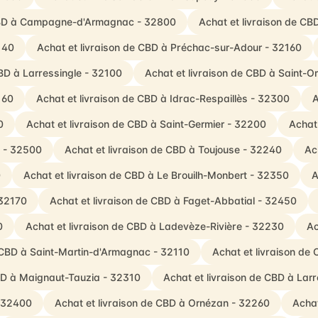
 CBD à Campagne-d'Armagnac - 32800
Achat et livraison de CB
140
Achat et livraison de CBD à Préchac-sur-Adour - 32160
CBD à Larressingle - 32100
Achat et livraison de CBD à Saint-O
160
Achat et livraison de CBD à Idrac-Respaillès - 32300
A
0
Achat et livraison de CBD à Saint-Germier - 32200
Achat
u - 32500
Achat et livraison de CBD à Toujouse - 32240
Ac
0
Achat et livraison de CBD à Le Brouilh-Monbert - 32350
A
 32170
Achat et livraison de CBD à Faget-Abbatial - 32450
0
Achat et livraison de CBD à Ladevèze-Rivière - 32230
Ac
e CBD à Saint-Martin-d'Armagnac - 32110
Achat et livraison de
CBD à Maignaut-Tauzia - 32310
Achat et livraison de CBD à Lar
- 32400
Achat et livraison de CBD à Ornézan - 32260
Achat