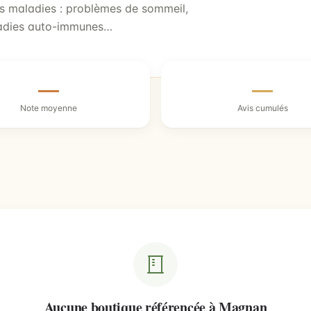
ses maladies : problèmes de sommeil,
aladies auto-immunes…
—
—
Note moyenne
Avis cumulés
Aucune boutique référencée à Magnan