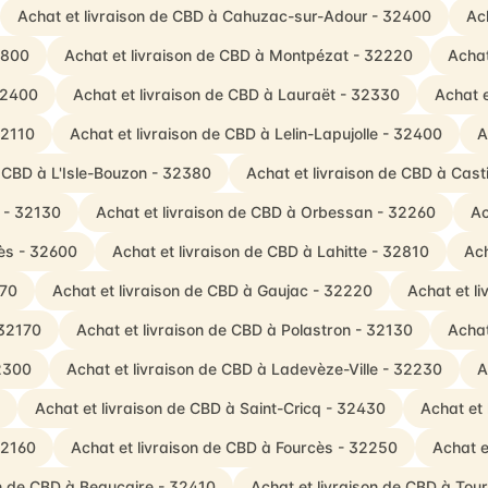
Achat et livraison de CBD à Cahuzac-sur-Adour - 32400
Ac
2800
Achat et livraison de CBD à Montpézat - 32220
Achat
32400
Achat et livraison de CBD à Lauraët - 32330
Achat 
32110
Achat et livraison de CBD à Lelin-Lapujolle - 32400
A
e CBD à L'Isle-Bouzon - 32380
Achat et livraison de CBD à Cas
 - 32130
Achat et livraison de CBD à Orbessan - 32260
Ac
vès - 32600
Achat et livraison de CBD à Lahitte - 32810
Ach
170
Achat et livraison de CBD à Gaujac - 32220
Achat et l
 32170
Achat et livraison de CBD à Polastron - 32130
Achat
32300
Achat et livraison de CBD à Ladevèze-Ville - 32230
A
Achat et livraison de CBD à Saint-Cricq - 32430
Achat et
32160
Achat et livraison de CBD à Fourcès - 32250
Achat e
on de CBD à Beaucaire - 32410
Achat et livraison de CBD à To