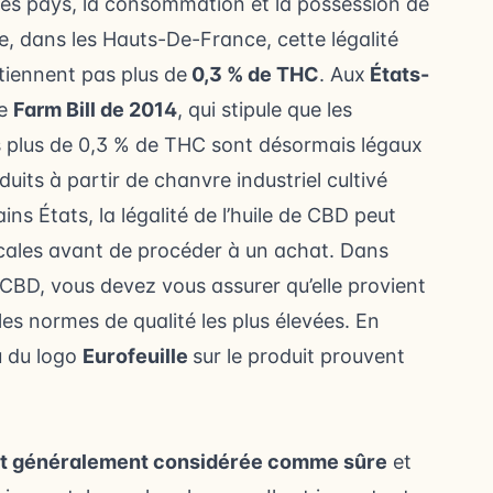
des pays, la consommation et la possession de
re, dans
les Hauts-De-France
, cette légalité
tiennent pas plus de
0,3 % de THC
. Aux
États-
le
Farm Bill de 2014
, qui stipule que les
s plus de 0,3 % de THC sont désormais légaux
oduits à partir de chanvre industriel cultivé
ns États, la légalité de l’huile de CBD peut
 locales avant de procéder à un achat. Dans
e CBD, vous devez vous assurer qu’elle provient
 les normes de qualité les plus élevées. En
 du logo
Eurofeuille
sur le produit prouvent
est généralement considérée comme sûre
et