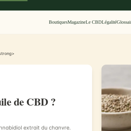
Boutiques
Magazine
Le CBD
Légalité
Glossai
/strong>
uile de CBD ?
nnabidiol extrait du chanvre.