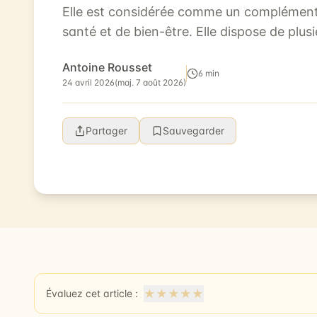
Elle est considérée comme un complément 
santé et de bien-être. Elle dispose de plus
l’organisme. À travers notre gui...
Antoine Rousset
6 min
24 avril 2026
(maj. 7 août 2026)
Partager
Sauvegarder
★
★
★
★
★
Évaluez cet article :