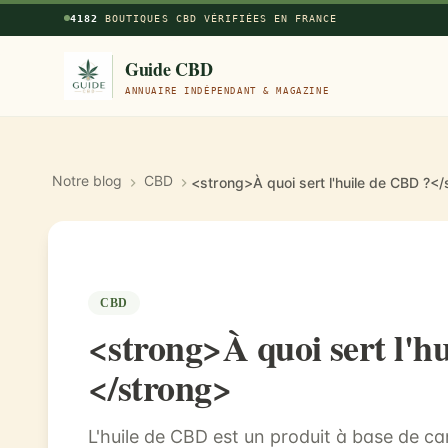
Aller au contenu principal
4182
BOUTIQUES CBD VÉRIFIÉES EN FRANCE
Guide CBD
ANNUAIRE INDÉPENDANT & MAGAZINE
Notre blog
CBD
<strong>À quoi sert l'huile de CBD ?<
CBD
<strong>À quoi sert l'h
</strong>
L'huile de CBD est un produit à base de ca