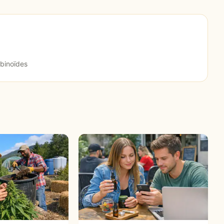
binoïdes