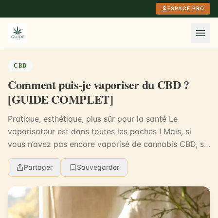
Aller au contenu principal
ESPACE PRO
CBD
Comment puis-je vaporiser du CBD ?
[GUIDE COMPLET]
Pratique, esthétique, plus sûr pour la santé Le
vaporisateur est dans toutes les poches ! Mais, si
vous n’avez pas encore vaporisé de cannabis CBD, si
vous êtes tout nouveau dans le produit ou si vou...
Partager
Sauvegarder