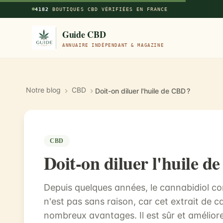
Aller au contenu principal
4182
BOUTIQUES CBD VÉRIFIÉES EN FRANCE
Guide CBD
ANNUAIRE INDÉPENDANT & MAGAZINE
Notre blog
CBD
Doit-on diluer l'huile de CBD ?
CBD
Doit-on diluer l'huile d
Depuis quelques années, le cannabidiol c
n'est pas sans raison, car cet extrait de 
nombreux avantages. Il est sûr et amélio