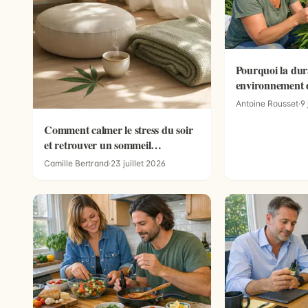
Pourquoi la dura
environnement 
de CBD compte
Antoine Rousset
·
9 
Comment calmer le stress du soir
et retrouver un sommeil
réparateur ?
Camille Bertrand
·
23 juillet 2026