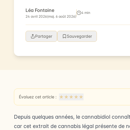
Comment utiliser efficacement l'huile de ...
Léa Fontaine
4 min
24 avril 2026
(maj. 6 août 2026)
Partager
Sauvegarder
★
★
★
★
★
Évaluez cet article :
Depuis quelques années, le cannabidiol connaî
car cet extrait de cannabis légal présente de n