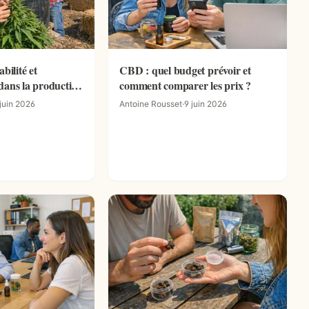
bilité et
CBD : quel budget prévoir et
dans la production
comment comparer les prix ?
nt vraiment
juin 2026
Antoine Rousset
·
9 juin 2026