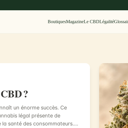
Boutiques
Magazine
Le CBD
Légalité
Glossai
e CBD ?
onnaît un énorme succès. Ce
cannabis légal présente de
re la santé des consommateurs.