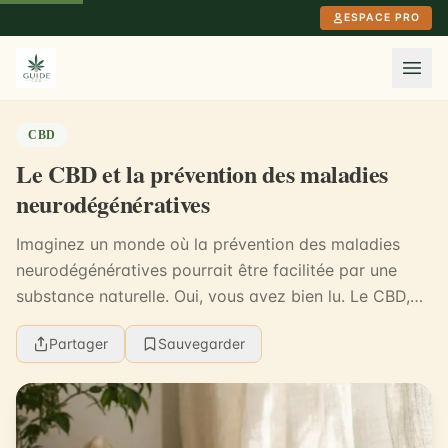
Aller au contenu principal
ESPACE PRO
CBD
Le CBD et la prévention des maladies
neurodégénératives
Imaginez un monde où la prévention des maladies
neurodégénératives pourrait être facilitée par une
substance naturelle. Oui, vous avez bien lu. Le CBD,
ou cannabidiol, est actuellement sous les feux d...
Partager
Sauvegarder