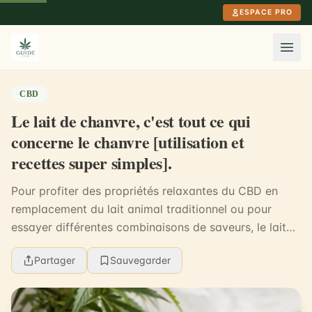
Aller au contenu principal
ESPACE PRO
CBD
Le lait de chanvre, c'est tout ce qui
concerne le chanvre [utilisation et
recettes super simples].
Pour profiter des propriétés relaxantes du CBD en
remplacement du lait animal traditionnel ou pour
essayer différentes combinaisons de saveurs, le lait
de chanvre est une solution fiable, riche et si...
Partager
Sauvegarder