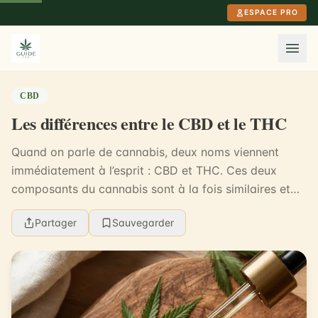
Aller au contenu principal
ESPACE PRO
CBD
Les différences entre le CBD et le THC
Quand on parle de cannabis, deux noms viennent
immédiatement à l’esprit : CBD et THC. Ces deux
composants du cannabis sont à la fois similaires et
profondément différents. En 2024, près de 64% des
Partager
Sauvegarder
adu...